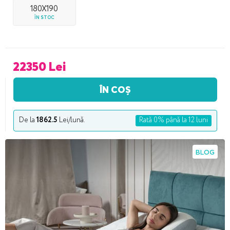
180X190
ÎN STOC
22350 Lei
ÎN COȘ
De la
1862.5
Lei/lună.
Rată 0% până la 12 luni
BLOG