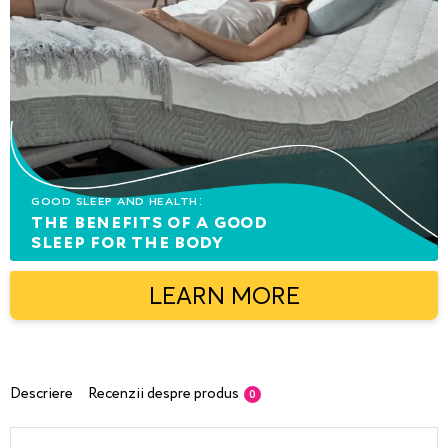
Good sleep and health:
The benefits of a good
sleep for the body
LEARN MORE
Descriere
Recenzii despre produs
0