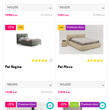
140x200
90x200
10950 Lei
14 600 Lei
11151 Lei
14 868 Lei
-25%
new
new
Premium class
(2)
Pat Regina
Pat Moco
160x190
140x200
12255 Lei
16 340 Lei
17300 Lei
-25%
-25%
Premium class
în stoc
Premium class