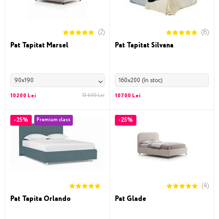
(2)
(8)
Pat Tapitat Marsel
Pat Tapitat Silvana
90x190
160x200 (în stoc)
10200 Lei
13 600 Lei
10700 Lei
-25%
-25%
Premium class
(4)
Pat Tapita Orlando
Pat Glade