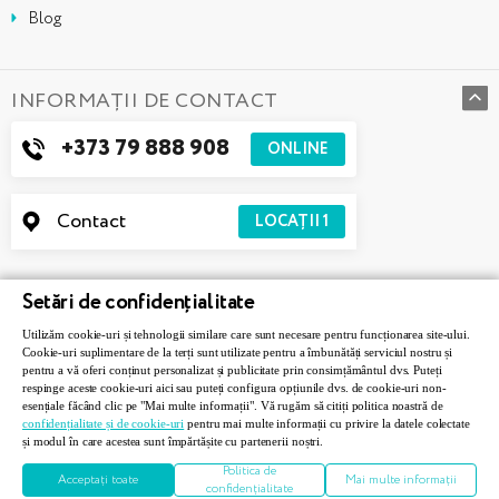
Blog
INFORMAȚII DE CONTACT
+373 79 888 908
ONLINE
Contact
LOCAȚII
1
Setări de confidențialitate
Utilizăm cookie-uri și tehnologii similare care sunt necesare pentru funcționarea site-ului.
Cookie-uri suplimentare de la terți sunt utilizate pentru a îmbunătăți serviciul nostru și
pentru a vă oferi conținut personalizat și publicitate prin consimțământul dvs. Puteți
respinge aceste cookie-uri aici sau puteți configura opțiunile dvs. de cookie-uri non-
esențiale făcând clic pe "Mai multe informații". Vă rugăm să citiți politica noastră de
confidențialitate și de cookie-uri
pentru mai multe informații cu privire la datele colectate
Askona © 2026. Toate drepturile rezervate.
și modul în care acestea sunt împărtășite cu partenerii noștri.
Politica de
Acceptați toate
Mai multe informații
Developed by
5Reasons
confidențialitate