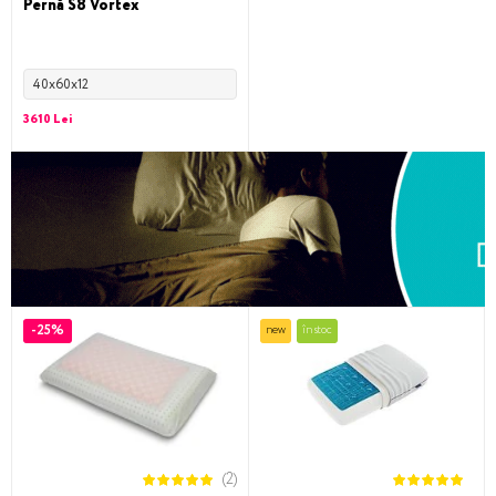
Pernă S8 Vortex
40x60x12
3610 Lei
-25%
new
în stoc
(2)