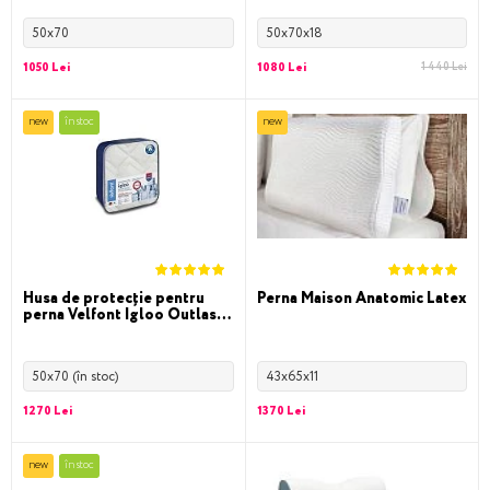
50x70
50x70x18
1050 Lei
1080 Lei
1 440 Lei
new
în stoc
new
Husa de protecție pentru
Perna Maison Anatomic Latex
perna Velfont Igloo Outlast
cotton
50x70 (în stoc)
43x65x11
1270 Lei
1370 Lei
new
în stoc