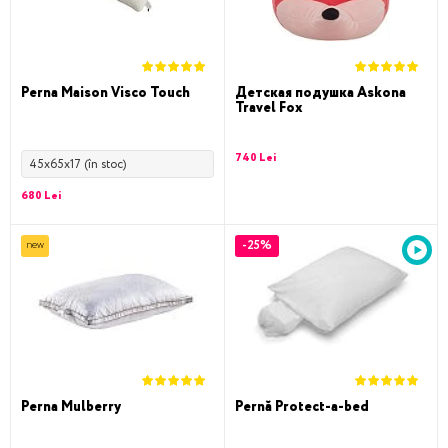
Perna Maison Visco Touch
Детская подушка Askona
Travel Fox
740 Lei
45x65x17 (în stoc)
680 Lei
-25%
new
Perna Mulberry
Pernă Protect-a-bed