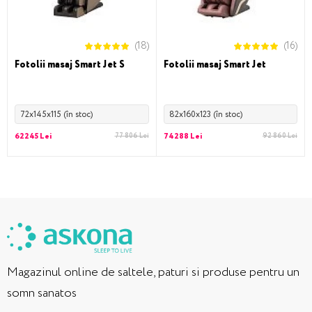
(18)
(16)
Fotolii masaj Smart Jet S
Fotolii masaj Smart Jet
72x145x115 (în stoc)
82x160x123 (în stoc)
62245 Lei
77 806 Lei
74288 Lei
92 860 Lei
Magazinul online de saltele, paturi si produse pentru un
somn sanatos