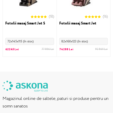
(18)
(16)
Fotolii masaj Smart Jet S
Fotolii masaj Smart Jet
72x145x115 (în stoc)
82x160x123 (în stoc)
62245 Lei
77 806 Lei
74288 Lei
92 860 Lei
Magazinul online de saltele, paturi si produse pentru un
somn sanatos