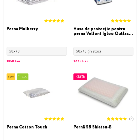
Perna Mulberry
Husa de protecție pentru
perna Velfont Igloo Outlast
cotton
50x70
50x70 (în stoc)
1050 Lei
1270 Lei
-25%
new
în stoc
(2)
Perna Cotton Touch
Pernă S8 Shiatsu-B