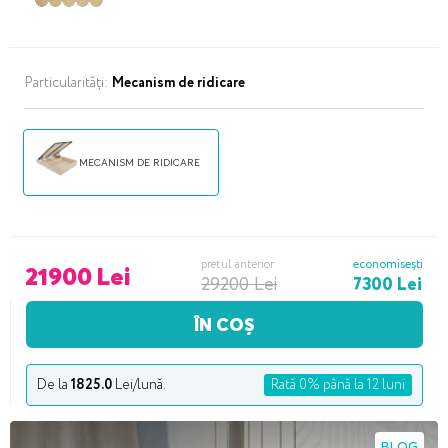
Particularități:
Mecanism de ridicare
MECANISM DE RIDICARE
pretul anterior
economisești
21900 Lei
29200 Lei
7300 Lei
ÎN COȘ
De la
1825.0
Lei/lună.
Rată 0% până la 12 luni
BLOG