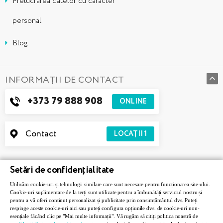
Prelucrarea datelor cu caracter
personal
Blog
INFORMAȚII DE CONTACT
+373 79 888 908
ONLINE
Contact
LOCAȚII
1
Setări de confidențialitate
Utilizăm cookie-uri și tehnologii similare care sunt necesare pentru funcționarea site-ului.
Cookie-uri suplimentare de la terți sunt utilizate pentru a îmbunătăți serviciul nostru și
pentru a vă oferi conținut personalizat și publicitate prin consimțământul dvs. Puteți
respinge aceste cookie-uri aici sau puteți configura opțiunile dvs. de cookie-uri non-
esențiale făcând clic pe "Mai multe informații". Vă rugăm să citiți politica noastră de