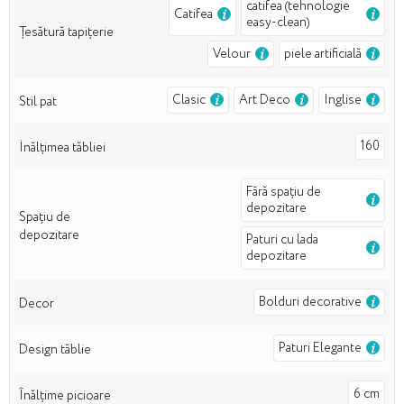
catifea (tehnologie
Catifea
easy-clean)
Țesătură tapițerie
Velour
piele artificială
Clasic
Art Deco
Inglise
Stil pat
160
İnălțimea tăbliei
Fără spațiu de
depozitare
Spațiu de
depozitare
Paturi cu lada
depozitare
Bolduri decorative
Decor
Paturi Elegante
Design tăblie
6 cm
Înălțime picioare