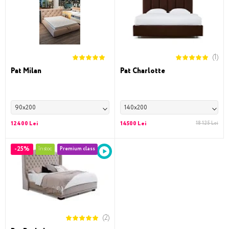
(1)
Pat Milan
Pat Charlotte
90x200
140x200
12400 Lei
14500 Lei
18 125 Lei
-25%
în stoc
Premium class
(2)