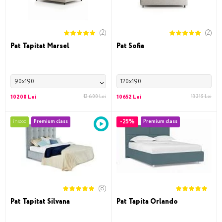
(2)
(2)
Pat Tapitat Marsel
Pat Sofia
90x190
120x190
10200 Lei
13 600 Lei
10652 Lei
13 315 Lei
-25%
în stoc
Premium class
Premium class
(8)
Pat Tapitat Silvana
Pat Tapita Orlando