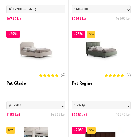
160x200 (în stoc)
140x200
10700 Lei
10950 Lei
14 600 Lei
-25%
-25%
new
(4)
(2)
Pat Glade
Pat Regina
90x200
160x190
11151 Lei
14 868 Lei
12255 Lei
16 340 Lei
-20%
new
new