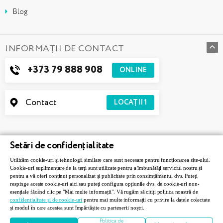
Blog
INFORMAȚII DE CONTACT
+373 79 888 908
ONLINE
Contact
LOCAȚII
1
Setări de confidențialitate
Utilizăm cookie-uri și tehnologii similare care sunt necesare pentru funcționarea site-ului.
Cookie-uri suplimentare de la terți sunt utilizate pentru a îmbunătăți serviciul nostru și
pentru a vă oferi conținut personalizat și publicitate prin consimțământul dvs. Puteți
respinge aceste cookie-uri aici sau puteți configura opțiunile dvs. de cookie-uri non-
esențiale făcând clic pe "Mai multe informații". Vă rugăm să citiți politica noastră de
confidențialitate și de cookie-uri
pentru mai multe informații cu privire la datele colectate
Askona © 2026. Toate drepturile rezervate.
și modul în care acestea sunt împărtășite cu partenerii noștri.
Developed by
5Reasons
Politica de