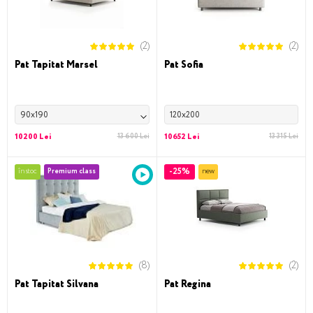
(2)
(2)
Pat Tapitat Marsel
Pat Sofia
90x190
120x200
10200 Lei
13 600 Lei
10652 Lei
13 315 Lei
-25%
în stoc
Premium class
new
(8)
(2)
Pat Tapitat Silvana
Pat Regina