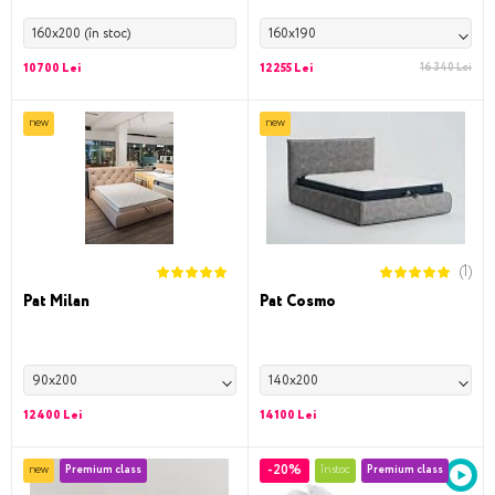
160x200 (în stoc)
160x190
10700 Lei
12255 Lei
16 340 Lei
new
new
(1)
Pat Milan
Pat Cosmo
90x200
140x200
12400 Lei
14100 Lei
-20%
new
Premium class
în stoc
Premium class