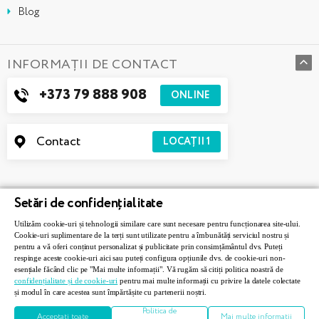
Blog
INFORMAȚII DE CONTACT
+373 79 888 908
ONLINE
Contact
LOCAȚII
1
Setări de confidențialitate
Utilizăm cookie-uri și tehnologii similare care sunt necesare pentru funcționarea site-ului.
Cookie-uri suplimentare de la terți sunt utilizate pentru a îmbunătăți serviciul nostru și
pentru a vă oferi conținut personalizat și publicitate prin consimțământul dvs. Puteți
respinge aceste cookie-uri aici sau puteți configura opțiunile dvs. de cookie-uri non-
esențiale făcând clic pe "Mai multe informații". Vă rugăm să citiți politica noastră de
confidențialitate și de cookie-uri
pentru mai multe informații cu privire la datele colectate
Askona © 2026. Toate drepturile rezervate.
și modul în care acestea sunt împărtășite cu partenerii noștri.
Developed by
5Reasons
Politica de
Acceptați toate
Mai multe informații