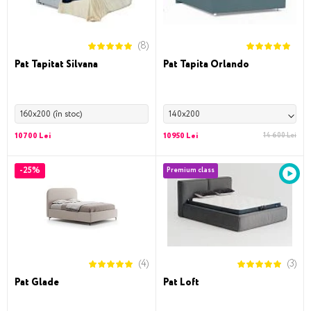
(8)
Pat Tapitat Silvana
Pat Tapita Orlando
160x200 (în stoc)
140x200
10700 Lei
10950 Lei
14 600 Lei
-25%
Premium class
(4)
(3)
Pat Glade
Pat Loft