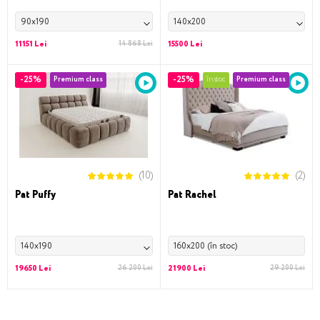
90x190
140x200
11151 Lei
14 868 Lei
15500 Lei
-25%
-25%
Premium class
în stoc
Premium class
(10)
(2)
Pat Puffy
Pat Rachel
140x190
160x200 (în stoc)
19650 Lei
26 200 Lei
21900 Lei
29 200 Lei