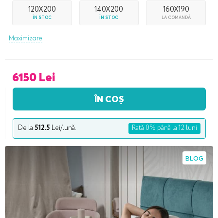
120X200
140X200
160X190
ÎN STOC
ÎN STOC
LA COMANDĂ
Maximizare
6150 Lei
ÎN COȘ
De la
512.5
Lei/lună.
Rată 0% până la 12 luni
BLOG