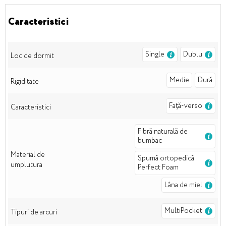
Caracteristici
Single
Dublu
Loc de dormit
Medie
Dură
Rigiditate
Față-verso
Caracteristici
Fibră naturală de
bumbac
Material de
Spumă ortopedică
umplutura
Perfect Foam
Lâna de miel
MultiPocket
Tipuri de arcuri