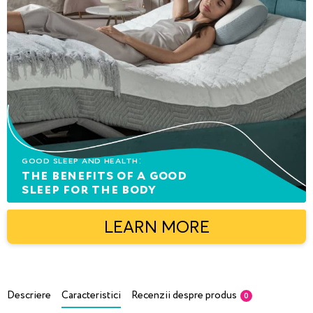
Good sleep and health:
The benefits of a good
sleep for the body
LEARN MORE
Descriere
Caracteristici
Recenzii despre produs
0