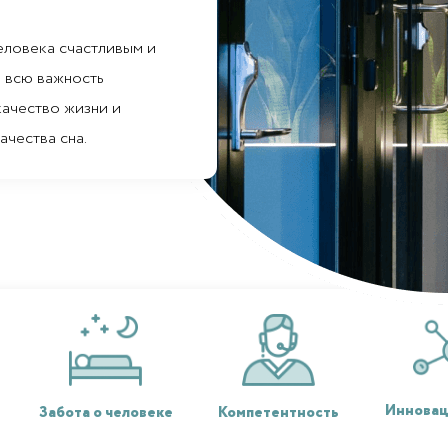
человека счастливым и
 всю важность
качество жизни и
ачества сна.
Инновац
Забота о человеке
Компетентность