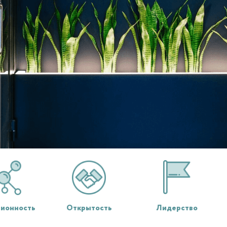
Открытость
Лидерство
ионность