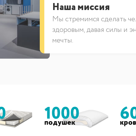
Наша миссия
Мы стремимся сделать че
здоровым, давая силы и э
мечты.
0
1000
6
подушек
кро