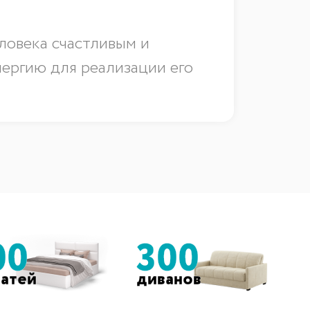
ловека счастливым и
нергию для реализации его
00
300
ватей
диванов