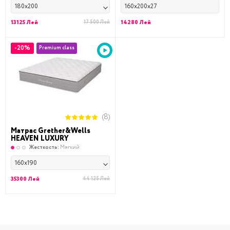
180x200
160x200x27
13125 Лей
17 500 Лей
14280 Лей
-20%
Premium class
(8)
Матрас Grether&Wells
HEAVEN LUXURY
Жесткость:
Мягкий
160x190
35300 Лей
44 125 Лей