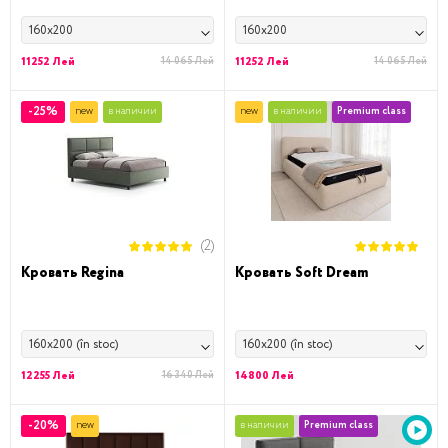
160x200
160x200
11252 Лей
14 065 Лей
11252 Лей
14 065 Лей
-25%
new
в наличии
new
в наличии
Premium class
(2)
Кровать Regina
Кровать Soft Dream
160x200 (în stoc)
160x200 (în stoc)
12255 Лей
16 340 Лей
14800 Лей
-20%
new
в наличии
Premium class