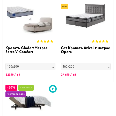
new
Кровать Glade +Матрас
Сет Кровать Avival + матрас
Serta V-Comfort
Opera
160x200
160x200
22350 Лей
24650 Лей
-20%
в наличии
Premium class