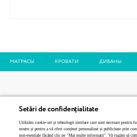
МАТРАСЫ
КРОВАТИ
ДИВАНЫ
Об «Аско
Setări de confidențialitate
Доставка и 
Мы стараемся сделать человека
Utilizăm cookie-uri și tehnologii similare care sunt necesare pentru fun
счастливым и здоровым, давая силы и
nostru și pentru a vă oferi conținut personalizat și publicitate prin co
Гарантия
non-esențiale făcând clic pe "Mai multe informații". Vă rugăm să citiț