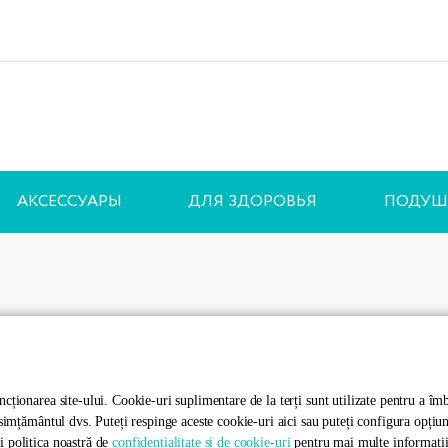
АКСЕССУАРЫ
ДЛЯ ЗДОРОВЬЯ
ПОДУШ
не»
Информация
оплата
Политика обработки
cționarea site-ului. Cookie-uri suplimentare de la terți sunt utilizate pentru a îmb
nsimțământul dvs. Puteți respinge aceste cookie-uri aici sau puteți configura opțiu
персональных данных
i politica noastră de
confidențialitate și de cookie-uri
pentru mai multe informații 