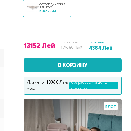
ОРТОПЕДИЧЕСКАЯ
РЕШЕТКА
В НАЛИЧИИ
старая цена
экономия
13152 Лей
4384 Лей
17536 Лей
В КОРЗИНУ
Лизинг от
1096.0
Лей/
0% рассрочка до 12
мес.
месяцев
БЛОГ