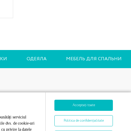
КИ
ОДЕЯЛА
МЕБЕЛЬ ДЛЯ СПАЛЬНИ
Контактная информация
Acceptați toate
+373 79 888 908
ОНЛАЙН
unătăți serviciul
Politica de confidențialitate
nile dvs. de cookie-uri
cu privire la datele