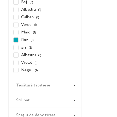
Bej
(2)
Albastru
(1)
Galben
(1)
Verde
(1)
Maro
(1)
Roz
(1)
gri
(2)
Albastru
(1)
Violet
(1)
Negru
(1)
Țesătură tapițerie
Stil pat
Spațiu de depozitare