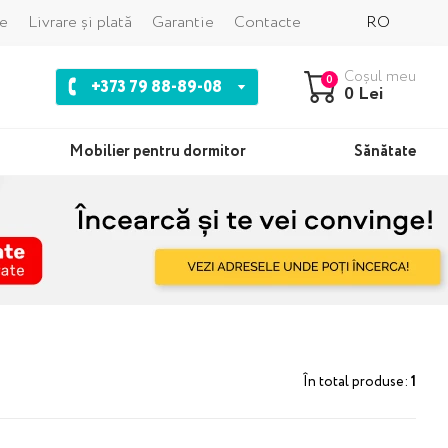
e
Livrare și plată
Garantie
Contacte
RO
Coșul meu
0
+373 79 88-89-08
0 Lei
Mobilier pentru dormitor
Sănătate
În total produse:
1