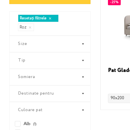
-25%
Reduceri
180 х 200
Resetați filtrele
Roz
200 х 200
Size
Tip
Pat Gla
Somiera
Destinate pentru
90x200
Culoare pat
Alb
(1)