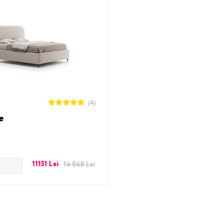
(4)
de
11151 Lei
14 868 Lei